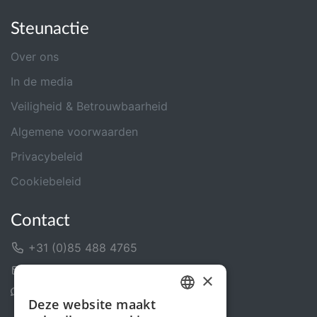
Steunactie
Over ons
In de media
Veiligheid & Betrouwbaarheid
Algemene voorwaarden
Privacybeleid
Cookiebeleid
Contact
+31 (0)85 488 4765
Contactformulier
×
Helpcentrum
Deze website maakt
DUTCH