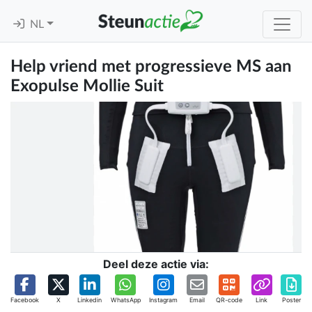
NL
Help vriend met progressieve MS aan
Exopulse Mollie Suit
Deel deze actie via:
Facebook
X
Linkedin
WhatsApp
Instagram
Email
QR-code
Link
Poster