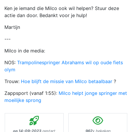
Ken je iemand die Milco ook wil helpen? Stuur deze
actie dan door. Bedankt voor je hulp!
Martijn
---
Milco in de media:
NOS:
Trampolinespringer Abrahams wil op oude fiets
olym
Trouw:
Hoe blijft de missie van Milco betaalbaar
?
Zappsport (vanaf 1:55):
Milco helpt jonge springer met
moeilijke sprong
op 14-09-2023
gestart
962
x bekeken