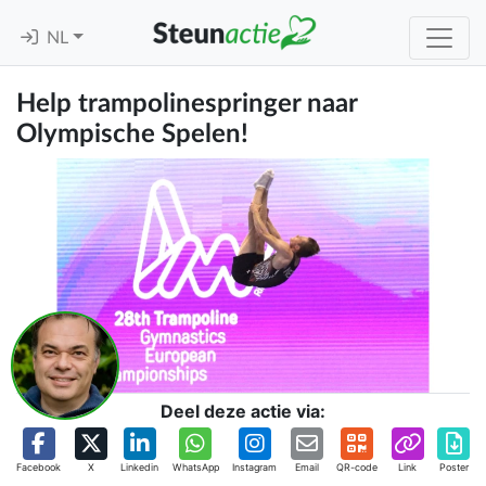
NL
Help trampolinespringer naar
Olympische Spelen!
Deel deze actie via:
Facebook
X
Linkedin
WhatsApp
Instagram
Email
QR-code
Link
Poster