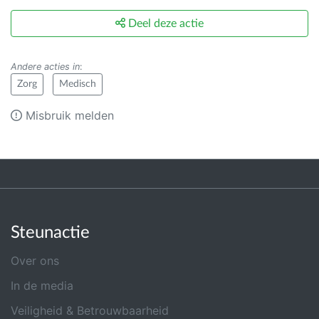
Deel deze actie
Andere acties in
:
Zorg
Medisch
Misbruik melden
Steunactie
Over ons
In de media
Veiligheid & Betrouwbaarheid