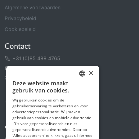
Algemene voorwaarden
Privacybeleid
Cookiebeleid
Contact
+31 (0)85 488 4765
Contactformulier
×
Helpcentrum
Deze website maakt
DUTCH
gebruik van cookies.
FRENCH
Wij gebruiken cookies om de
gebruikerservaring te verbeteren en voor
ENGLISH
advertentiepersonalisatie. Wij maken
gebruik van cookies en mobiele advertentie-
ID's voor gepersonaliseerde en niet-
Volg ons
gepersonaliseerde advertenties. Door op
'Alles accepteren' te klikken, gaat u hiermee