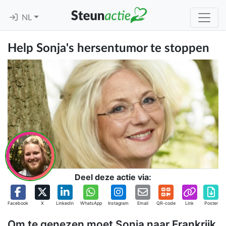
NL
Help Sonja's hersentumor te stoppen
Deel deze actie via:
Facebook
X
Linkedin
WhatsApp
Instagram
Email
QR-code
Link
Poster
Om te genezen moet Sonja naar Frankrijk