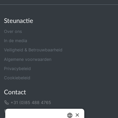
Steunactie
Over ons
In de media
Veiligheid & Betrouwbaarheid
Algemene voorwaarden
Privacybeleid
Cookiebeleid
Contact
+31 (0)85 488 4765
Contactformulier
×