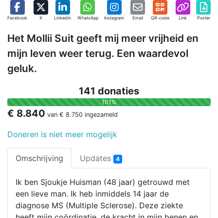
Facebook
X
Linkedin
WhatsApp
Instagram
Email
QR-code
Link
Poster
Het Mollii Suit geeft mij meer vrijheid en
mijn leven weer terug. Een waardevol
geluk.
141 donaties
101%
€ 8.840
van
€ 8.750
ingezameld
Doneren is niet meer mogelijk
Omschrijving
Updates
4
Ik ben Sjoukje Huisman (48 jaar) getrouwd met
een lieve man. Ik heb inmiddels 14 jaar de
diagnose MS (Multiple Sclerose). Deze ziekte
heeft mijn coördinatie, de kracht in mijn benen en