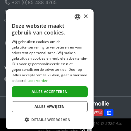
+31 (0)85 488 4765
Contactformulier
×
Helpcentrum
Deze website maakt
DUTCH
gebruik van cookies.
FRENCH
Wij gebruiken cookies om de
gebruikerservaring te verbeteren en voor
ENGLISH
advertentiepersonalisatie. Wij maken
gebruik van cookies en mobiele advertentie-
ID's voor gepersonaliseerde en niet-
Volg ons
gepersonaliseerde advertenties. Door op
'Alles accepteren' te klikken, gaat u hiermee
akkoord.
Lees verder
ALLES ACCEPTEREN
Secure payments powered by
ALLES AFWIJZEN
DETAILS WEERGEVEN
Steunactie is een initiatief van Sponsor Europe B.V.
© 2026 Alle
rechten voorbehouden.
SSL