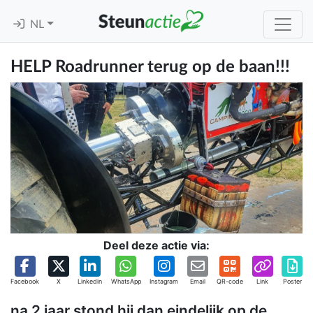
NL
HELP Roadrunner terug op de baan!!!
Deel deze actie via:
Facebook
X
Linkedin
WhatsApp
Instagram
Email
QR-code
Link
Poster
na 2 jaar stond hij dan eindelijk op de