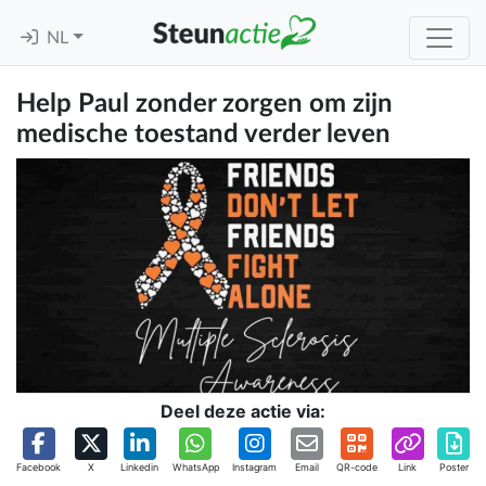
NL
Help Paul zonder zorgen om zijn
medische toestand verder leven
Deel deze actie via:
Facebook
X
Linkedin
WhatsApp
Instagram
Email
QR-code
Link
Poster