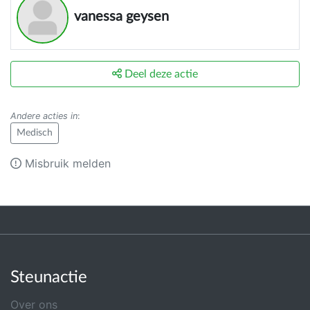
vanessa geysen
Deel deze actie
Andere acties in
:
Medisch
Misbruik melden
Steunactie
Over ons