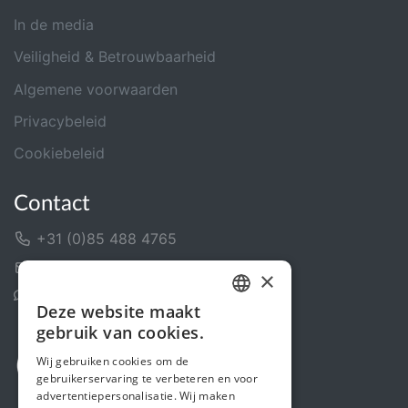
In de media
Veiligheid & Betrouwbaarheid
Algemene voorwaarden
Privacybeleid
Cookiebeleid
Contact
+31 (0)85 488 4765
Contactformulier
×
Helpcentrum
Deze website maakt
DUTCH
gebruik van cookies.
FRENCH
Wij gebruiken cookies om de
gebruikerservaring te verbeteren en voor
ENGLISH
advertentiepersonalisatie. Wij maken