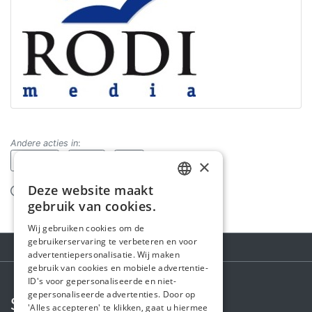
Andere acties in
:
Medisch
Wens
Reis
×
Deze website maakt
Misbruik melden
DUTCH
gebruik van cookies.
FRENCH
Wij gebruiken cookies om de
gebruikerservaring te verbeteren en voor
ENGLISH
advertentiepersonalisatie. Wij maken
gebruik van cookies en mobiele advertentie-
ID's voor gepersonaliseerde en niet-
gepersonaliseerde advertenties. Door op
Steunactie
'Alles accepteren' te klikken, gaat u hiermee