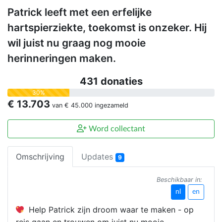
Patrick leeft met een erfelijke
hartspierziekte, toekomst is onzeker. Hij
wil juist nu graag nog mooie
herinneringen maken.
431 donaties
30%
€ 13.703
van
€ 45.000
ingezameld
Word collectant
Omschrijving
Updates
9
Beschikbaar in:
nl
en
Help Patrick zijn droom waar te maken - op
reis gaan en trouwen om juist nu mooie