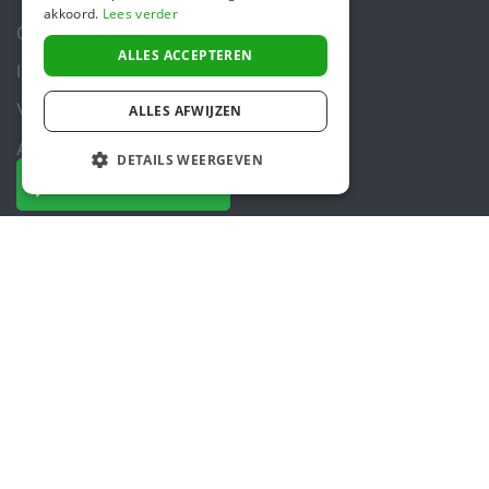
akkoord.
Lees verder
Over ons
ALLES ACCEPTEREN
In de media
Veiligheid & Betrouwbaarheid
ALLES AFWIJZEN
Algemene voorwaarden
DETAILS WEERGEVEN
NU DONEREN
Privacybeleid
Cookiebeleid
Contact
+31 (0)85 488 4765
Contactformulier
Helpcentrum