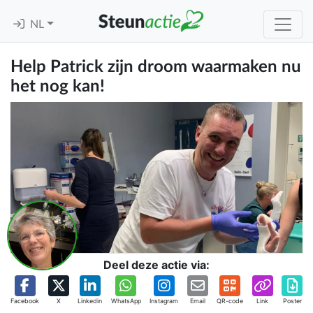
NL
Help Patrick zijn droom waarmaken nu
het nog kan!
Deel deze actie via:
Facebook
X
Linkedin
WhatsApp
Instagram
Email
QR-code
Link
Poster