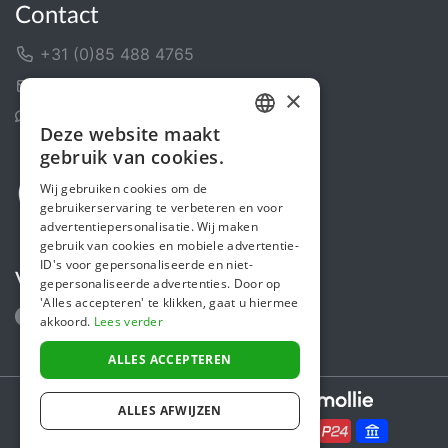
Contact
+31 (0)85 488 4765
Contactformulier
×
Helpcentrum
Deze website maakt
DUTCH
gebruik van cookies.
FRENCH
Wij gebruiken cookies om de
gebruikerservaring te verbeteren en voor
ENGLISH
advertentiepersonalisatie. Wij maken
gebruik van cookies en mobiele advertentie-
ID's voor gepersonaliseerde en niet-
Volg ons
gepersonaliseerde advertenties. Door op
'Alles accepteren' te klikken, gaat u hiermee
akkoord.
Lees verder
ALLES ACCEPTEREN
Secure payments powered by
ALLES AFWIJZEN