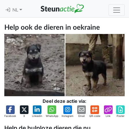
NL
Help ook de dieren in oekraine
Deel deze actie via:
Facebook
X
Linkedin
WhatsApp
Instagram
Email
QR-code
Link
Poster
Help de hulploze dieren die nu