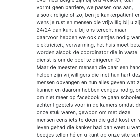
vormt geen barriere, we passen ons aan,
alsook religie of zo, ben je kankerpatiënt e
wens je rust en mensen die vrijwillig bij u zi
24/24 dan kunt u bij ons terecht maar
daarvoor hebben we ook centjes nodig wa
elektriciteit, verwarming, het huis moet bet
worden alsook de coordinator die in vaste
dienst is om de boel te dirigeren :D
Maar de meesten mensen die daar een han
helpen zijn vrijwilligers die met hun hart de
mensen opvangen en hun alles geven wat z
kunnen en daarom hebben centjes nodig, o
om niet meer op facebook te gaan schooie
achter ligzetels voor in de kamers omdat d
onze stuk waren, gewoon om met deze
mensen eens iets te doen die geld kost en wi
leven gehad die kanker had dan weet u wat he
beetjes tellen hé en u kunt op onze site s