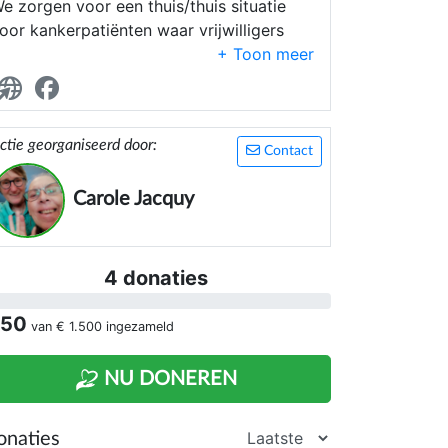
e zorgen voor een thuis/thuis situatie
oor kankerpatiënten waar vrijwilligers
4/24 en 7/7 aanwezig zijn om die
ensen te helpen en te steunen
ctie georganiseerd door:
Contact
Carole Jacquy
4 donaties
 50
van
€ 1.500
ingezameld
NU DONEREN
onaties