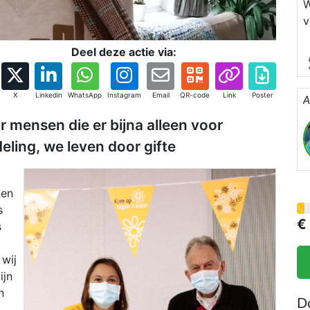
W
v
2
Deel deze actie via:
m
X
Linkedin
WhatsApp
Instagram
Email
QR-code
Link
Poster
A
r mensen die er bijna alleen voor
eling, we leven door gifte
gen
s
€
s
 wij
ijn
n
D