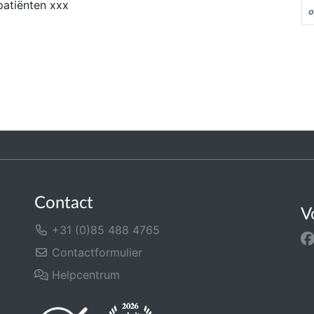
patiënten xxx
o
Contact
V
+31 (0)85 488 4765
Contactformulier
Helpcentrum