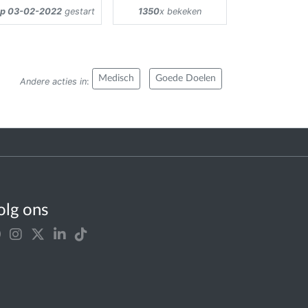
p 03-02-2022
gestart
1350
x bekeken
Medisch
Goede Doelen
Andere acties in
:
olg ons