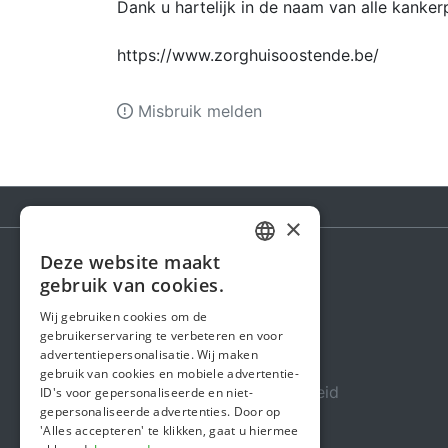
Dank u hartelijk in de naam van alle kanker
https://www.zorghuisoostende.be/
Misbruik melden
×
Deze website maakt
DUTCH
gebruik van cookies.
Steunactie
FRENCH
Wij gebruiken cookies om de
Over ons
gebruikerservaring te verbeteren en voor
ENGLISH
advertentiepersonalisatie. Wij maken
In de media
gebruik van cookies en mobiele advertentie-
Veiligheid & Betrouwbaarheid
ID's voor gepersonaliseerde en niet-
gepersonaliseerde advertenties. Door op
Algemene voorwaarden
'Alles accepteren' te klikken, gaat u hiermee