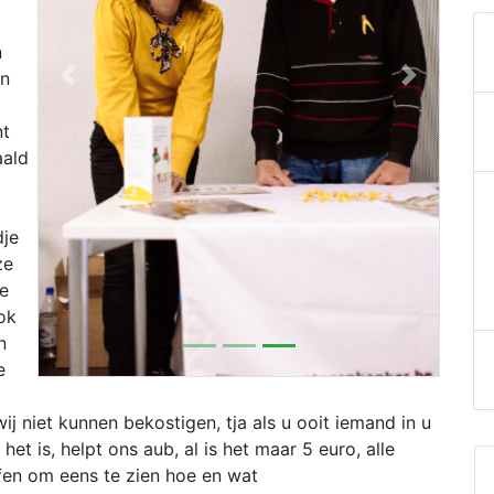
n
jn
Previous
Next
nt
aald
dje
ze
e
ok
n
e
j niet kunnen bekostigen, tja als u ooit iemand in u
t is, helpt ons aub, al is het maar 5 euro, alle
urfen om eens te zien hoe en wat