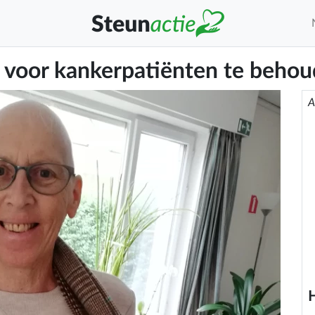
s voor kankerpatiënten te beho
A
H