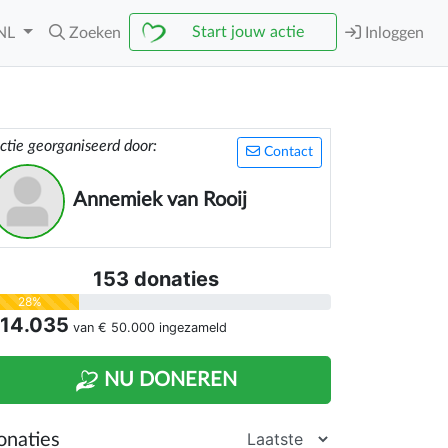
Start jouw actie
NL
Zoeken
Inloggen
ctie georganiseerd door:
Contact
Annemiek van Rooij
153 donaties
28%
 14.035
van
€ 50.000
ingezameld
NU DONEREN
onaties