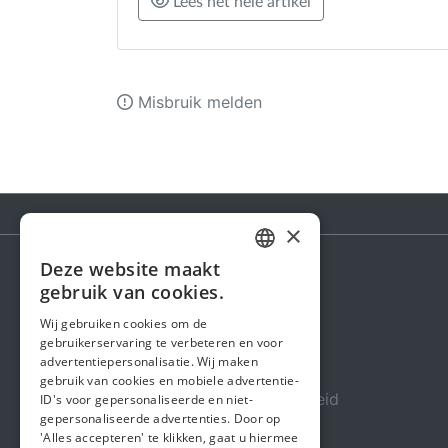
Lees het hele artikel
Misbruik melden
×
Deze website maakt
DUTCH
gebruik van cookies.
Steunactie
FRENCH
Wij gebruiken cookies om de
Over ons
gebruikerservaring te verbeteren en voor
ENGLISH
advertentiepersonalisatie. Wij maken
In de media
gebruik van cookies en mobiele advertentie-
Veiligheid & Betrouwbaarheid
ID's voor gepersonaliseerde en niet-
gepersonaliseerde advertenties. Door op
Algemene voorwaarden
'Alles accepteren' te klikken, gaat u hiermee