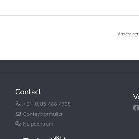
Andere acti
Contact
V
+31 (0)85 488 4765
Contactformulier
Helpcentrum