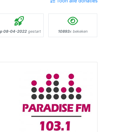
Toon alle donaties
p 08-04-2022
gestart
10893
x bekeken