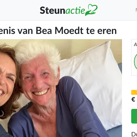
enis van Bea Moedt te eren
A
€
D