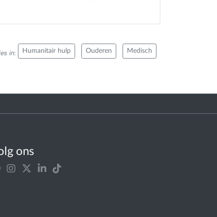
Humanitair hulp
Ouderen
Medisch
es in
:
olg ons