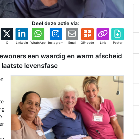
Deel deze actie via:
X
Linkedin
WhatsApp
Instagram
Email
QR-code
Link
Poster
bewoners een waardig en warm afscheid
laatste levensfase
en
te
ng
e
Previous
Next
er
en.