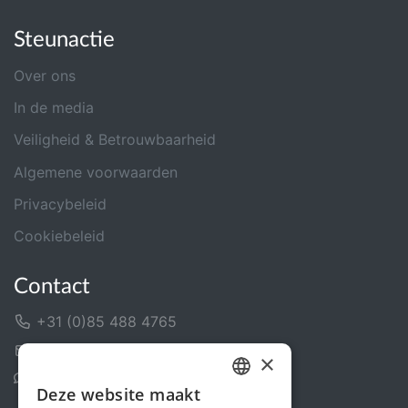
Steunactie
Over ons
In de media
Veiligheid & Betrouwbaarheid
Algemene voorwaarden
Privacybeleid
Cookiebeleid
Contact
+31 (0)85 488 4765
Contactformulier
×
Helpcentrum
Deze website maakt
DUTCH