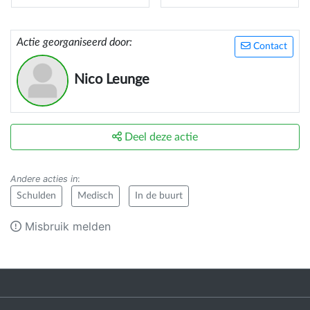
Actie georganiseerd door:
Contact
Nico Leunge
Deel deze actie
Andere acties in
:
Schulden
Medisch
In de buurt
Misbruik melden