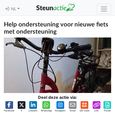
NL
Help ondersteuning voor nieuwe fiets
met ondersteuning
Deel deze actie via:
Facebook
X
Linkedin
WhatsApp
Instagram
Email
QR-code
Link
Poster