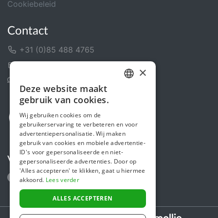
Cookiebeleid
Contact
+31 (0)85 488 4765
Contactformulier
×
Helpcentrum
Deze website maakt
DUTCH
gebruik van cookies.
FRENCH
Wij gebruiken cookies om de
gebruikerservaring te verbeteren en voor
ENGLISH
advertentiepersonalisatie. Wij maken
gebruik van cookies en mobiele advertentie-
ID's voor gepersonaliseerde en niet-
Volg ons
gepersonaliseerde advertenties. Door op
'Alles accepteren' te klikken, gaat u hiermee
akkoord.
Lees verder
ALLES ACCEPTEREN
Secure payments powered by