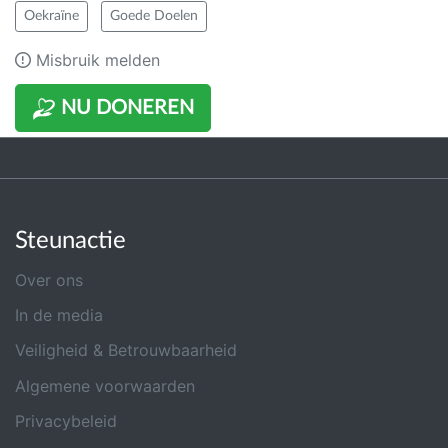
Oekraïne
Goede Doelen
Misbruik melden
NU DONEREN
Steunactie
Over ons
In de media
Veiligheid & Betrouwbaarheid
Algemene voorwaarden
Privacybeleid