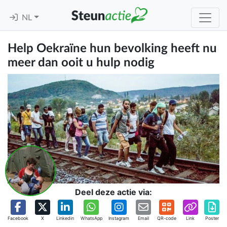
NL
Help Oekraïne hun bevolking heeft nu
meer dan ooit u hulp nodig
Deel deze actie via:
Facebook
X
Linkedin
WhatsApp
Instagram
Email
QR-code
Link
Poster