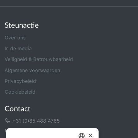
Steunactie
Over ons
In de media
Veiligheid & Betrouwbaarheid
Algemene voorwaarden
Privacybeleid
Cookiebeleid
Contact
+31 (0)85 488 4765
Contactformulier
×