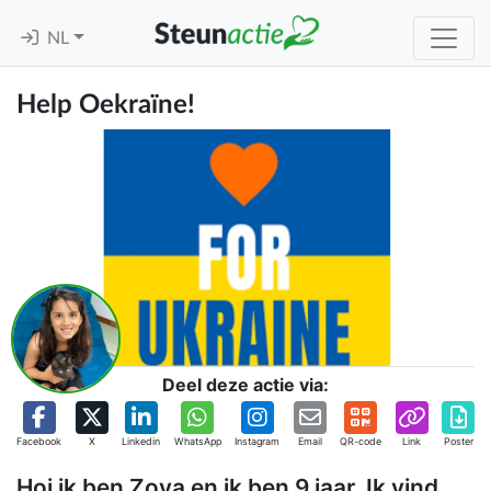
NL
Help Oekraïne!
Deel deze actie via:
Facebook
X
Linkedin
WhatsApp
Instagram
Email
QR-code
Link
Poster
Hoi ik ben Zoya en ik ben 9 jaar. Ik vind