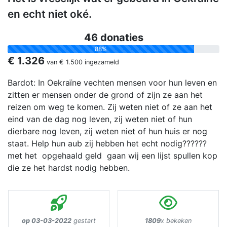
en echt niet oké.
46 donaties
88%
€ 1.326
van
€ 1.500
ingezameld
Bardot: In Oekraïne vechten mensen voor hun leven en
zitten er mensen onder de grond of zijn ze aan het
reizen om weg te komen. Zij weten niet of ze aan het
eind van de dag nog leven, zij weten niet of hun
dierbare nog leven, zij weten niet of hun huis er nog
staat. Help hun aub zij hebben het echt nodig??????
met het opgehaald geld gaan wij een lijst spullen kop
die ze het hardst nodig hebben.
op 03-03-2022
gestart
1809
x bekeken