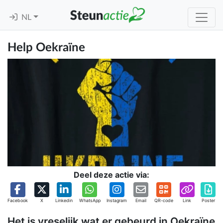
NL
Help Oekraïne
Deel deze actie via:
Facebook
X
Linkedin
WhatsApp
Instagram
Email
QR-code
Link
Poster
Het is vreselijk wat er gebeurd in Oekraïne