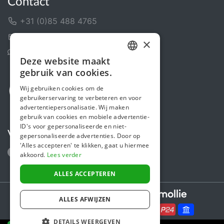
Contact
+31 (0)85 488 4765
Contactformulier
×
Helpcentrum
Deze website maakt
DUTCH
gebruik van cookies.
FRENCH
Wij gebruiken cookies om de
gebruikerservaring te verbeteren en voor
ENGLISH
advertentiepersonalisatie. Wij maken
gebruik van cookies en mobiele advertentie-
ID's voor gepersonaliseerde en niet-
Volg ons
gepersonaliseerde advertenties. Door op
'Alles accepteren' te klikken, gaat u hiermee
akkoord.
Lees verder
ALLES ACCEPTEREN
Secure payments powered by
ALLES AFWIJZEN
DETAILS WEERGEVEN