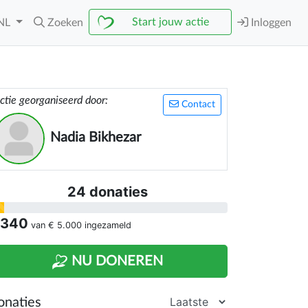
Start jouw actie
NL
Zoeken
Inloggen
ctie georganiseerd door:
Contact
Nadia Bikhezar
24 donaties
 340
van
€ 5.000
ingezameld
NU DONEREN
onaties