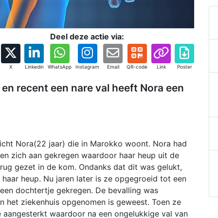
Deel deze actie via:
X
Linkedin
WhatsApp
Instagram
Email
QR-code
Link
Poster
 en recent een nare val heeft Nora een
nicht Nora(22 jaar) die in Marokko woont. Nora had
gen zich aan gekregen waardoor haar heup uit de
erug gezet in de kom. Ondanks dat dit was gelukt,
 haar heup. Nu jaren later is ze opgegroeid tot een
een dochtertje gekregen. De bevalling was
n het ziekenhuis opgenomen is geweest. Toen ze
 aangesterkt waardoor na een ongelukkige val van