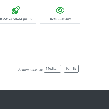
p 02-04-2023
gestart
678
x bekeken
Medisch
Familie
Andere acties in
: