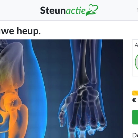
uwe heup.
A
€
D