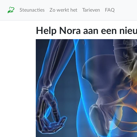
Steunacties
Zo werkt het
Tarieven
FAQ
Help Nora aan een nie