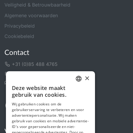
Veiligheid & Betrouwbaarheid
Algemene voorwaarden
Privacybeleid
Cookiebeleid
Contact
+31 (0)85 488 4765
Contactformulier
×
Helpcentrum
Deze website maakt
DUTCH
gebruik van cookies.
FRENCH
Wij gebruiken cookies om de
gebruikerservaring te verbeteren en voor
ENGLISH
advertentiepersonalisatie. Wij maken
gebruik van cookies en mobiele advertentie-
ID's voor gepersonaliseerde en niet-
Volg ons
gepersonaliseerde advertenties. Door op