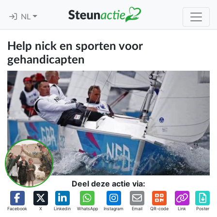
NL
Help nick en sporten voor
gehandicapten
Deel deze actie via:
Facebook
X
Linkedin
WhatsApp
Instagram
Email
QR-code
Link
Poster