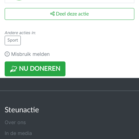
Deel deze actie
Andere acties in
:
Sport
Misbruik melden
NU DONEREN
Steunactie
Over ons
In de media