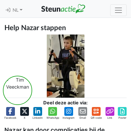
NL
Help Nazar stappen
Deel deze actie via:
Facebook
X
Linkedin
WhatsApp
Instagram
Email
QR-code
Link
Poster
Nazar kan door complicaties bij de