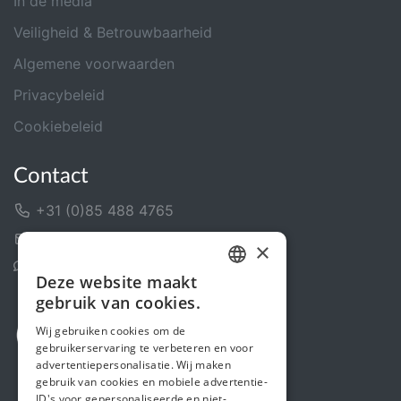
In de media
Veiligheid & Betrouwbaarheid
Algemene voorwaarden
Privacybeleid
Cookiebeleid
Contact
+31 (0)85 488 4765
Contactformulier
×
Helpcentrum
Deze website maakt
DUTCH
gebruik van cookies.
FRENCH
Wij gebruiken cookies om de
gebruikerservaring te verbeteren en voor
ENGLISH
advertentiepersonalisatie. Wij maken
gebruik van cookies en mobiele advertentie-
ID's voor gepersonaliseerde en niet-