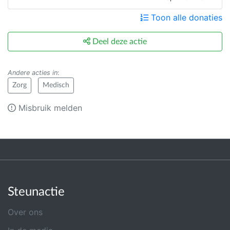
Toon alle donaties
Deel deze actie
Andere acties in
:
Zorg
Medisch
Misbruik melden
Steunactie
Over ons