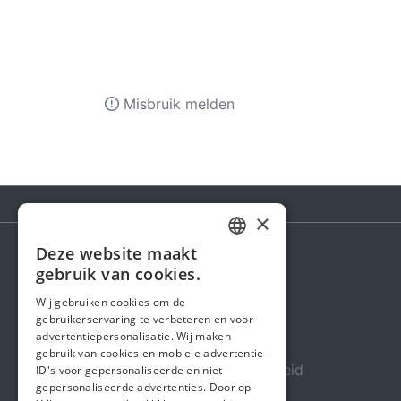
Misbruik melden
×
Deze website maakt
DUTCH
gebruik van cookies.
Steunactie
FRENCH
Wij gebruiken cookies om de
Over ons
gebruikerservaring te verbeteren en voor
ENGLISH
advertentiepersonalisatie. Wij maken
In de media
gebruik van cookies en mobiele advertentie-
Veiligheid & Betrouwbaarheid
ID's voor gepersonaliseerde en niet-
gepersonaliseerde advertenties. Door op
Algemene voorwaarden