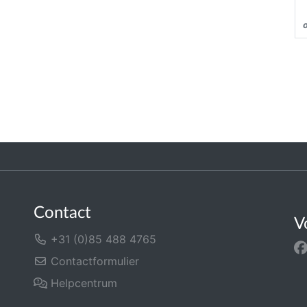
Contact
V
+31 (0)85 488 4765
Contactformulier
Helpcentrum