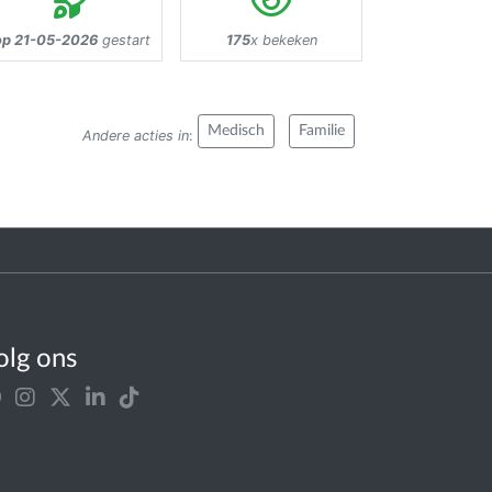
op 21-05-2026
gestart
175
x bekeken
Medisch
Familie
Andere acties in
:
olg ons