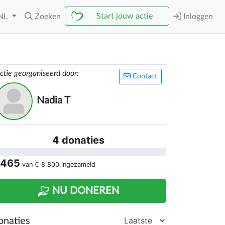
Start jouw actie
NL
Zoeken
Inloggen
ctie georganiseerd door:
Contact
Nadia T
4 donaties
 465
van
€ 8.800
ingezameld
NU DONEREN
onaties