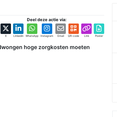
Deel deze actie via:
X
Linkedin
WhatsApp
Instagram
Email
QR-code
Link
Poster
 gedwongen hoge zorgkosten moeten