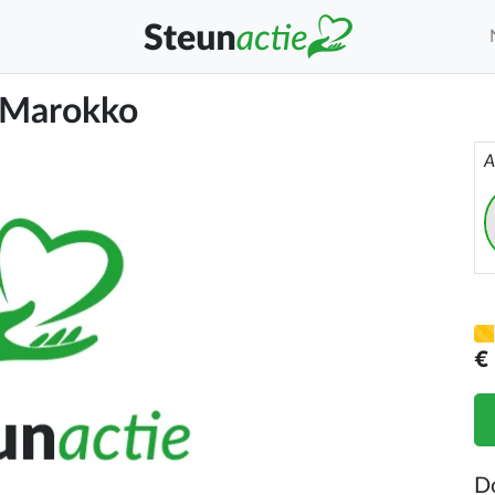
n Marokko
A
€
D