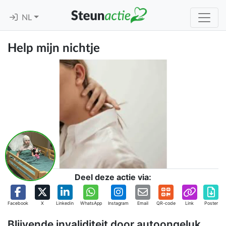
NL
Help mijn nichtje
Deel deze actie via:
Facebook
X
Linkedin
WhatsApp
Instagram
Email
QR-code
Link
Poster
Blijvende invaliditeit door autoongeluk