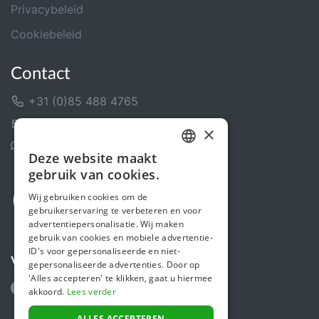
Privacybeleid
Cookiebeleid
Contact
+31 (0)85 488 4765
Contactformulier
×
Helpcentrum
Deze website maakt
DUTCH
gebruik van cookies.
FRENCH
Wij gebruiken cookies om de
gebruikerservaring te verbeteren en voor
ENGLISH
advertentiepersonalisatie. Wij maken
gebruik van cookies en mobiele advertentie-
ID's voor gepersonaliseerde en niet-
Volg ons
gepersonaliseerde advertenties. Door op
'Alles accepteren' te klikken, gaat u hiermee
akkoord.
Lees verder
ALLES ACCEPTEREN