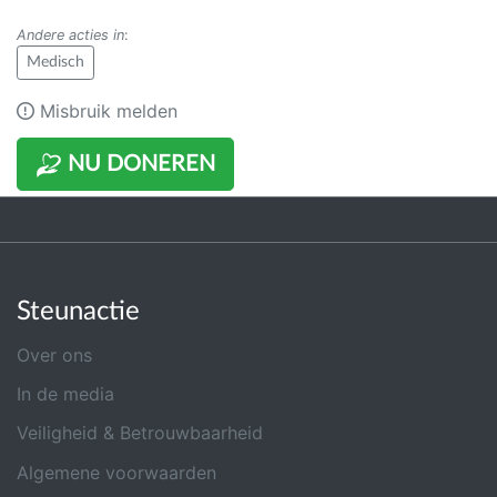
Andere acties in
:
Medisch
Misbruik melden
NU DONEREN
Steunactie
Over ons
In de media
Veiligheid & Betrouwbaarheid
Algemene voorwaarden