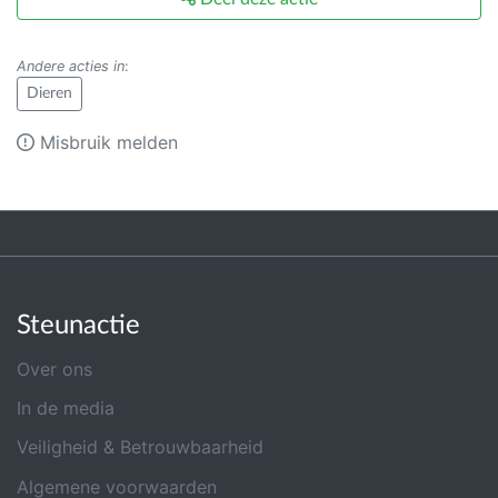
Andere acties in
:
Dieren
Misbruik melden
Steunactie
Over ons
In de media
Veiligheid & Betrouwbaarheid
Algemene voorwaarden