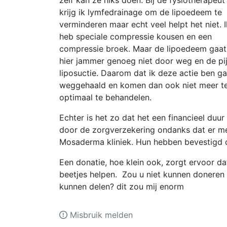
zelf kan ze niks doen. Bij de fysiotherapeut
krijg ik lymfedrainage om de lipoedeem te
verminderen maar echt veel helpt het niet. I
heb speciale compressie kousen en een
compressie broek. Maar de lipoedeem gaat
hier jammer genoeg niet door weg en de pijn
liposuctie. Daarom dat ik deze actie ben g
weggehaald en komen dan ook niet meer te
optimaal te behandelen.
Echter is het zo dat het een financieel duur
door de zorgverzekering ondanks dat er med
Mosaderma kliniek. Hun hebben bevestigd 
Een donatie, hoe klein ook, zorgt ervoor dat 
beetjes helpen. Zou u niet kunnen doneren 
kunnen delen? dit zou mij enorm
Misbruik melden