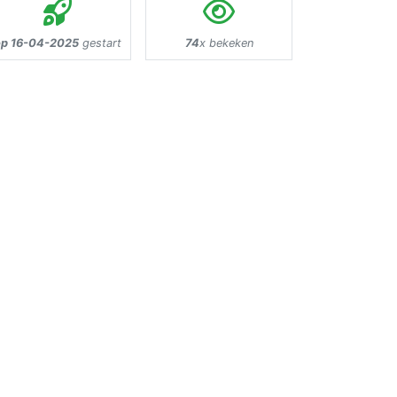
op 16-04-2025
gestart
74
x bekeken