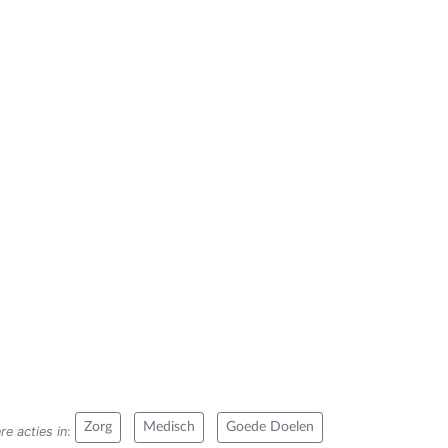
Zorg
Medisch
Goede Doelen
re acties in
: