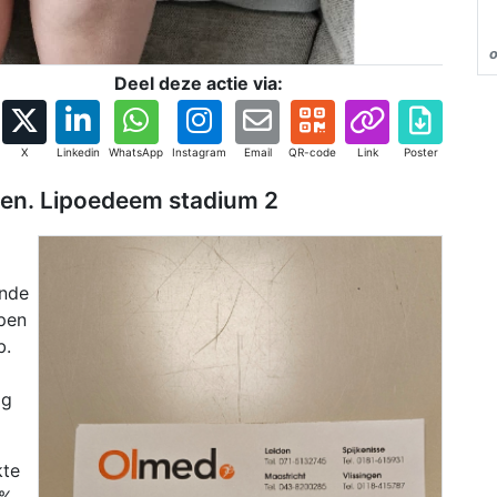
Deel deze actie via:
X
Linkedin
WhatsApp
Instagram
Email
QR-code
Link
Poster
leven. Lipoedeem stadium 2
ande
open
b.
og
kte