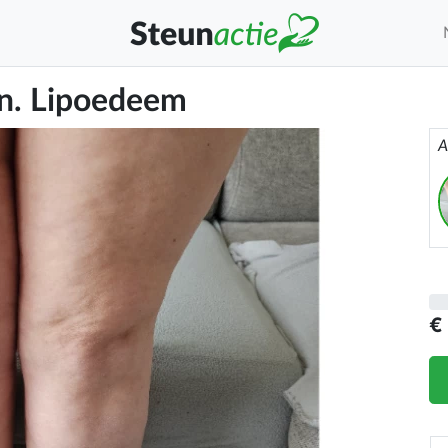
ven. Lipoedeem
A
€