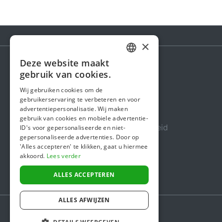
×
Deze website maakt
DUTCH
gebruik van cookies.
Steunactie
FRENCH
Wij gebruiken cookies om de
Over ons
gebruikerservaring te verbeteren en voor
ENGLISH
advertentiepersonalisatie. Wij maken
In de media
gebruik van cookies en mobiele advertentie-
Veiligheid & Betrouwbaarheid
ID's voor gepersonaliseerde en niet-
gepersonaliseerde advertenties. Door op
Algemene voorwaarden
'Alles accepteren' te klikken, gaat u hiermee
akkoord.
Lees verder
Privacybeleid
Cookiebeleid
ALLES ACCEPTEREN
ALLES AFWIJZEN