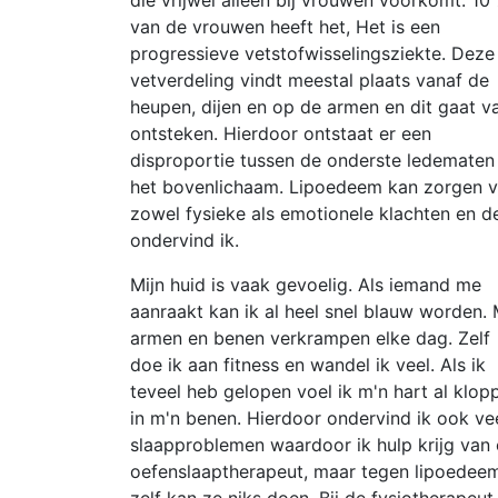
die vrijwel alleen bij vrouwen voorkomt. 10
van de vrouwen heeft het, Het is een
progressieve vetstofwisselingsziekte. Deze
vetverdeling vindt meestal plaats vanaf de
heupen, dijen en op de armen en dit gaat v
ontsteken. Hierdoor ontstaat er een
disproportie tussen de onderste ledematen
het bovenlichaam. Lipoedeem kan zorgen 
zowel fysieke als emotionele klachten en d
ondervind ik.
Mijn huid is vaak gevoelig. Als iemand me
aanraakt kan ik al heel snel blauw worden. 
armen en benen verkrampen elke dag. Zelf
doe ik aan fitness en wandel ik veel. Als ik
teveel heb gelopen voel ik m'n hart al klop
in m'n benen. Hierdoor ondervind ik ook ve
slaapproblemen waardoor ik hulp krijg van
oefenslaaptherapeut, maar tegen lipoedee