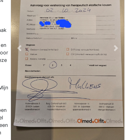
 %
aak
 en
Previous
Next
voor
eze
Mijn
pen
el
 een
m