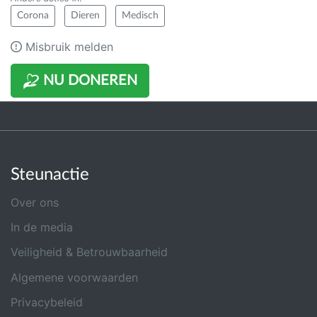
Corona
Dieren
Medisch
Misbruik melden
NU DONEREN
Steunactie
Over ons
In de media
Veiligheid & Betrouwbaarheid
Algemene voorwaarden
Privacybeleid