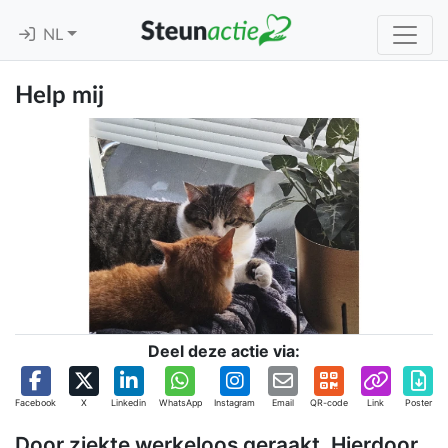
NL
Help mij
Deel deze actie via:
Facebook
X
Linkedin
WhatsApp
Instagram
Email
QR-code
Link
Poster
Door ziekte werkeloos geraakt. Hierdoor