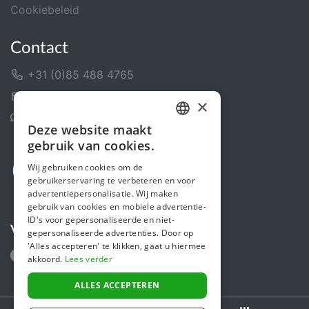
Cookiebeleid
Contact
+31 (0)85 488 4765
Contactformulier
×
Helpcentrum
Deze website maakt
DUTCH
gebruik van cookies.
FRENCH
Wij gebruiken cookies om de
gebruikerservaring te verbeteren en voor
ENGLISH
advertentiepersonalisatie. Wij maken
gebruik van cookies en mobiele advertentie-
ID's voor gepersonaliseerde en niet-
Volg ons
gepersonaliseerde advertenties. Door op
'Alles accepteren' te klikken, gaat u hiermee
akkoord.
Lees verder
ALLES ACCEPTEREN