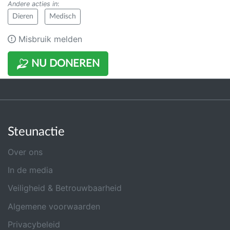
Andere acties in
:
Dieren
Medisch
Misbruik melden
NU DONEREN
Steunactie
Over ons
In de media
Veiligheid & Betrouwbaarheid
Algemene voorwaarden
Privacybeleid