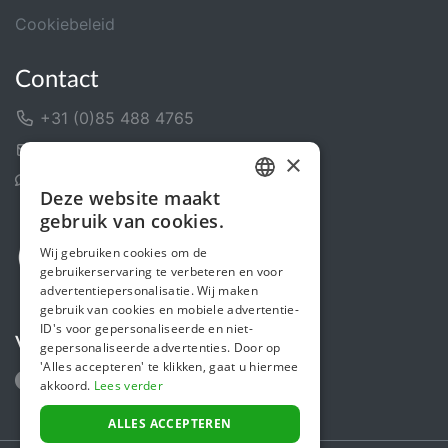
Cookiebeleid
Contact
+31 (0)85 488 4765
Contactformulier
×
Helpcentrum
Deze website maakt
DUTCH
gebruik van cookies.
FRENCH
Wij gebruiken cookies om de
gebruikerservaring te verbeteren en voor
ENGLISH
advertentiepersonalisatie. Wij maken
gebruik van cookies en mobiele advertentie-
ID's voor gepersonaliseerde en niet-
Volg ons
gepersonaliseerde advertenties. Door op
'Alles accepteren' te klikken, gaat u hiermee
akkoord.
Lees verder
ALLES ACCEPTEREN