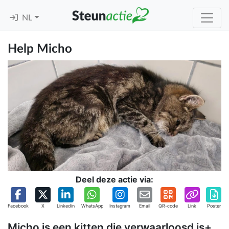
NL
Help Micho
Deel deze actie via:
Facebook
X
Linkedin
WhatsApp
Instagram
Email
QR-code
Link
Poster
Micho is een kitten die verwaarloosd is+