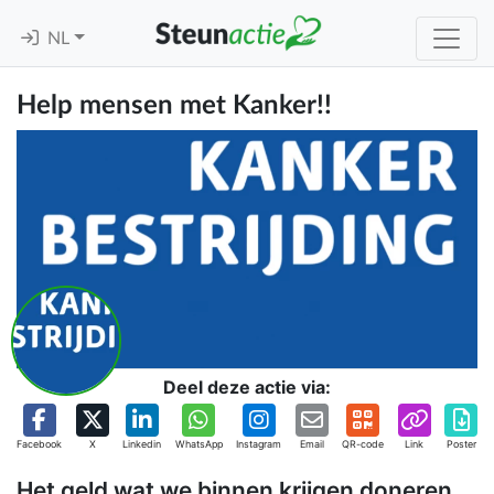
NL
Help mensen met Kanker!!
Deel deze actie via:
Facebook
X
Linkedin
WhatsApp
Instagram
Email
QR-code
Link
Poster
Het geld wat we binnen krijgen doneren