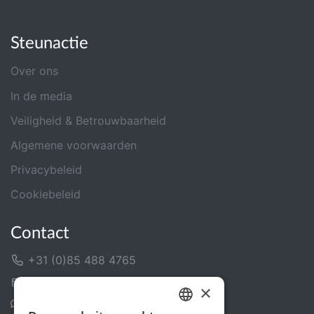
Steunactie
Over ons
In de media
Veiligheid & Betrouwbaarheid
Algemene voorwaarden
Privacybeleid
Cookiebeleid
Contact
+31 (0)85 488 4765
Contactformulier
×
Helpcentrum