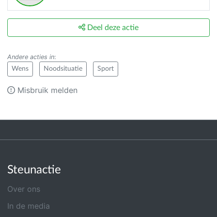
Deel deze actie
Andere acties in
:
Wens
Noodsituatie
Sport
Misbruik melden
Steunactie
Over ons
In de media