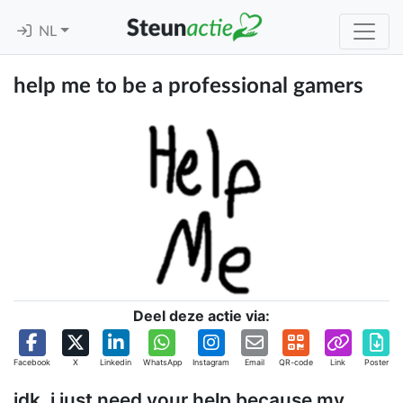
NL
help me to be a professional gamers
Deel deze actie via:
Facebook
X
Linkedin
WhatsApp
Instagram
Email
QR-code
Link
Poster
idk, i just need your help because my