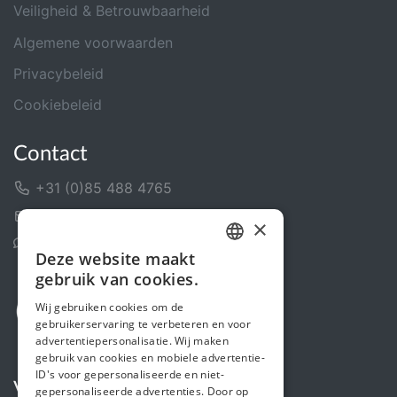
Veiligheid & Betrouwbaarheid
Algemene voorwaarden
Privacybeleid
Cookiebeleid
Contact
+31 (0)85 488 4765
Contactformulier
×
Helpcentrum
Deze website maakt
DUTCH
gebruik van cookies.
FRENCH
Wij gebruiken cookies om de
gebruikerservaring te verbeteren en voor
ENGLISH
advertentiepersonalisatie. Wij maken
gebruik van cookies en mobiele advertentie-
ID's voor gepersonaliseerde en niet-
Volg ons
gepersonaliseerde advertenties. Door op