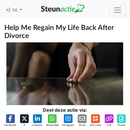
NL
Help Me Regain My Life Back After
Divorce
Deel deze actie via:
Facebook
X
Linkedin
WhatsApp
Instagram
Email
QR-code
Link
Poster