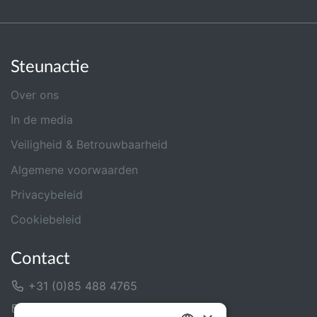
Steunactie
Over ons
In de media
Veiligheid & Betrouwbaarheid
Algemene voorwaarden
Privacybeleid
Cookiebeleid
Contact
+31 (0)85 488 4765
Contactformulier