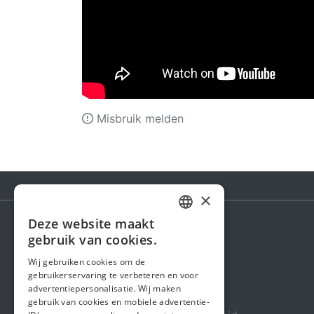
Misbruik melden
×
Deze website maakt
DUTCH
gebruik van cookies.
Steunactie
FRENCH
Wij gebruiken cookies om de
Over ons
gebruikerservaring te verbeteren en voor
ENGLISH
advertentiepersonalisatie. Wij maken
In de media
gebruik van cookies en mobiele advertentie-