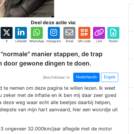
Deel deze actie via:
X
Linkedin
WhatsApp
Instagram
Email
QR-code
Link
Poster
"normale" manier stappen, de trap
n door gewone dingen te doen.
Beschikbaar in:
Nederlands
Engels
jd te nemen om deze pagina te willen lezen. Ik weet
nu zeker met de inflatie en ik ben mij daar zeer goed
a deze weg waar echt alle beetjes daarbij helpen,
diepste van mijn hart aanvaard, hier een woordje uit
2013 ongeveer 32.000km/jaar aflegde met de motor