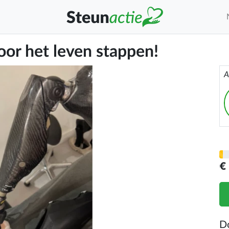
or het leven stappen!
A
€
D