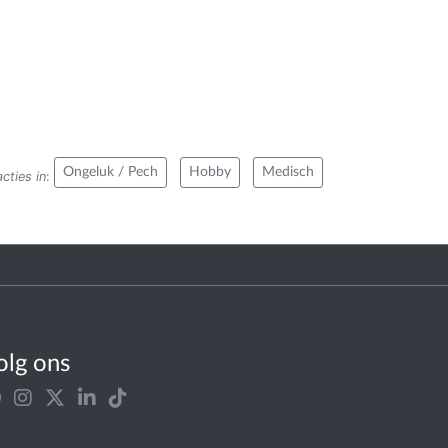
Ongeluk / Pech
Hobby
Medisch
cties in
:
olg ons