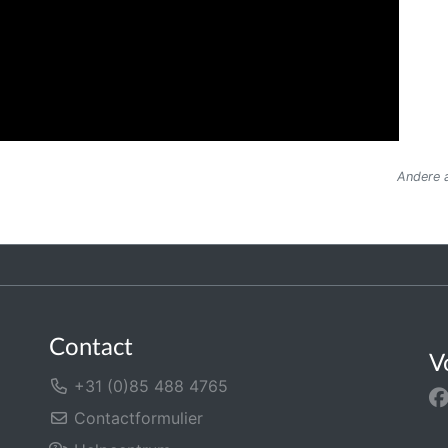
Andere a
Contact
V
+31 (0)85 488 4765
Contactformulier