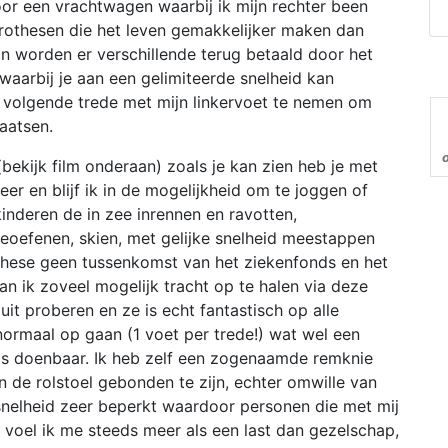
or een vrachtwagen waarbij ik mijn rechter been
 prothesen die het leven gemakkelijker maken dan
an worden er verschillende terug betaald door het
waarbij je aan een gelimiteerde snelheid kan
e volgende trede met mijn linkervoet te nemen om
aatsen.
ekijk film onderaan) zoals je kan zien heb je met
 en blijf ik in de mogelijkheid om te joggen of
nderen de in zee inrennen en ravotten,
oefenen, skien, met gelijke snelheid meestappen
rothese geen tussenkomst van het ziekenfonds en het
n ik zoveel mogelijk tracht op te halen via deze
t proberen en ze is echt fantastisch op alle
 normaal op gaan (1 voet per trede!) wat wel een
 is doenbaar. Ik heb zelf een zogenaamde remknie
 de rolstoel gebonden te zijn, echter omwille van
 snelheid zeer beperkt waardoor personen die met mij
voel ik me steeds meer als een last dan gezelschap,