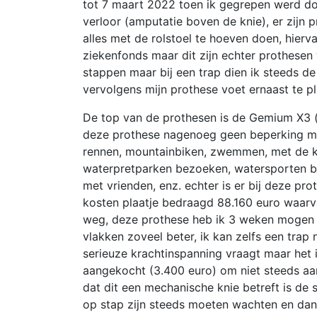
tot 7 maart 2022 toen ik gegrepen werd do
verloor (amputatie boven de knie), er zijn
alles met de rolstoel te hoeven doen, hierv
ziekenfonds maar dit zijn echter prothesen 
stappen maar bij een trap dien ik steeds d
vervolgens mijn prothese voet ernaast te pl
De top van de prothesen is de Gemium X3 (b
deze prothese nagenoeg geen beperking meer
rennen, mountainbiken, zwemmen, met de ki
waterpretparken bezoeken, watersporten be
met vrienden, enz. echter is er bij deze p
kosten plaatje bedraagd 88.160 euro waarva
weg, deze prothese heb ik 3 weken mogen ui
vlakken zoveel beter, ik kan zelfs een trap
serieuze krachtinspanning vraagt maar het
aangekocht (3.400 euro) om niet steeds aan
dat dit een mechanische knie betreft is de
op stap zijn steeds moeten wachten en dan 