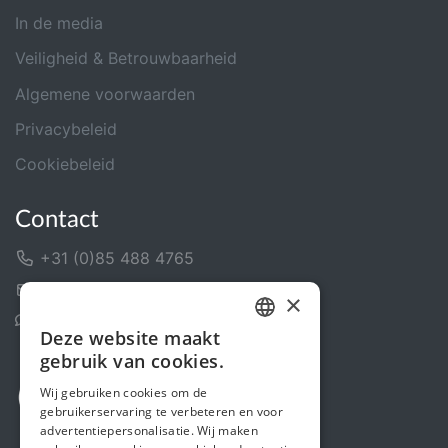
In de media
Veiligheid & Betrouwbaarheid
Algemene voorwaarden
Privacybeleid
Cookiebeleid
Contact
+31 (0)85 488 4765
Contactformulier
×
Helpcentrum
Deze website maakt
DUTCH
gebruik van cookies.
FRENCH
Wij gebruiken cookies om de
gebruikerservaring te verbeteren en voor
ENGLISH
advertentiepersonalisatie. Wij maken