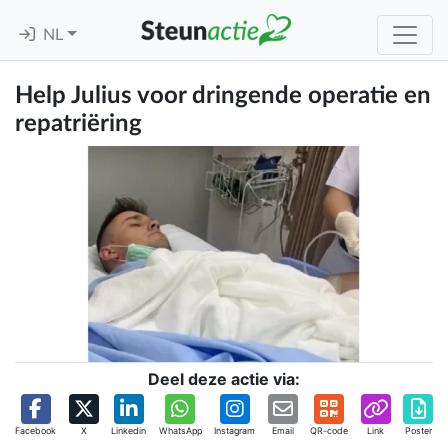
NL
Help Julius voor dringende operatie en
repatriëring
Deel deze actie via:
Facebook
X
Linkedin
WhatsApp
Instagram
Email
QR-code
Link
Poster