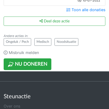
op 10-07-2022
Toon alle donaties
Deel deze actie
Andere acties in
:
Ongeluk / Pech
Medisch
Noodsituatie
Misbruik melden
NU DONEREN
Steunactie
Over ons