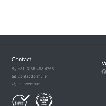
Contact
V
+31 (0)85 488 4765
Contactformulier
Helpcentrum