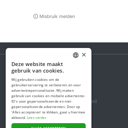
Misbruik melden
×
Deze website maakt
DUTCH
gebruik van cookies.
Steunactie
FRENCH
Wij gebruiken cookies om de
Over ons
gebruikerservaring te verbeteren en voor
ENGLISH
advertentiepersonalisatie. Wij maken
In de media
gebruik van cookies en mobiele advertentie-
Veiligheid & Betrouwbaarheid
ID's voor gepersonaliseerde en niet-
gepersonaliseerde advertenties. Door op
Algemene voorwaarden
'Alles accepteren' te klikken, gaat u hiermee
akkoord.
Lees verder
Privacybeleid