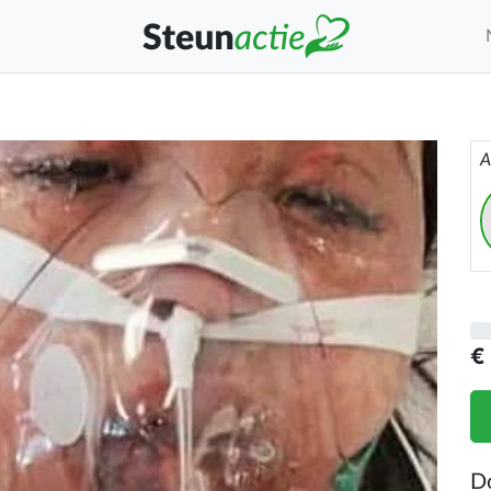
A
€
D