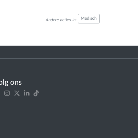
Medisch
Andere acties in
:
olg ons