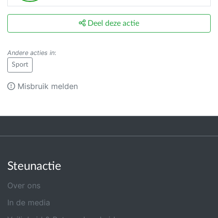
Deel deze actie
Andere acties in
:
Sport
Misbruik melden
Steunactie
Over ons
In de media