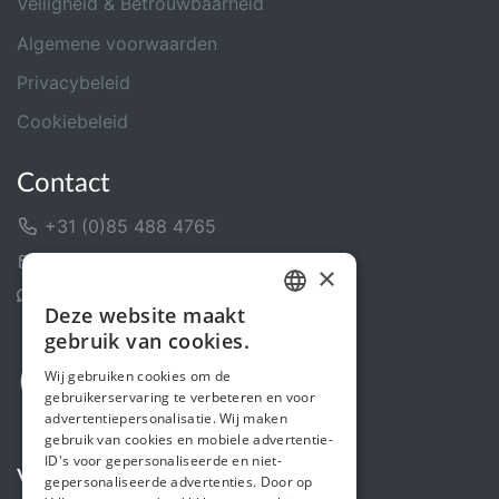
Veiligheid & Betrouwbaarheid
Algemene voorwaarden
Privacybeleid
Cookiebeleid
Contact
+31 (0)85 488 4765
Contactformulier
×
Helpcentrum
Deze website maakt
DUTCH
gebruik van cookies.
FRENCH
Wij gebruiken cookies om de
gebruikerservaring te verbeteren en voor
ENGLISH
advertentiepersonalisatie. Wij maken
gebruik van cookies en mobiele advertentie-
ID's voor gepersonaliseerde en niet-
Volg ons
gepersonaliseerde advertenties. Door op