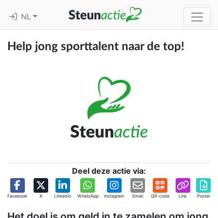
NL
Help jong sporttalent naar de top!
Deel deze actie via:
Facebook
X
Linkedin
WhatsApp
Instagram
Email
QR-code
Link
Poster
Het doel is om geld in te zamelen om jong