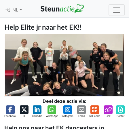
NL
Help Elite jr naar het EK!!
Deel deze actie via:
Facebook
X
Linkedin
WhatsApp
Instagram
Email
QR-code
Link
Poster
Help ons naar het EK dancestars in