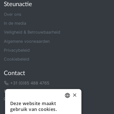
Steunactie
Over ons
In de media
Veiligheid & Betrouwbaarheid
Algemene voorwaarden
Privacybeleid
Cookiebeleid
Contact
+31 (0)85 488 4765
Contactformulier
×
Helpcentrum
Deze website maakt
DUTCH
gebruik van cookies.
FRENCH