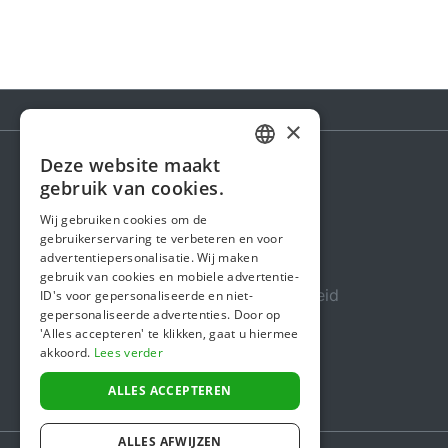
×
Deze website maakt
DUTCH
gebruik van cookies.
Steunactie
FRENCH
Wij gebruiken cookies om de
Over ons
gebruikerservaring te verbeteren en voor
ENGLISH
advertentiepersonalisatie. Wij maken
In de media
gebruik van cookies en mobiele advertentie-
Veiligheid & Betrouwbaarheid
ID's voor gepersonaliseerde en niet-
gepersonaliseerde advertenties. Door op
Algemene voorwaarden
'Alles accepteren' te klikken, gaat u hiermee
akkoord.
Lees verder
Privacybeleid
Cookiebeleid
ALLES ACCEPTEREN
ALLES AFWIJZEN