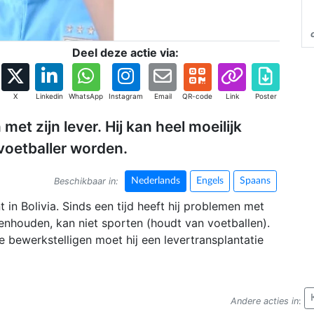
Deel deze actie via:
X
Linkedin
WhatsApp
Instagram
Email
QR-code
Link
Poster
met zijn lever. Hij kan heel moeilijk
voetballer worden.
Beschikbaar in:
Nederlands
Engels
Spaans
 in Bolivia. Sinds een tijd heeft hij problemen met
nnenhouden, kan niet sporten (houdt van voetballen).
 bewerkstelligen moet hij een levertransplantatie
Andere acties in
: