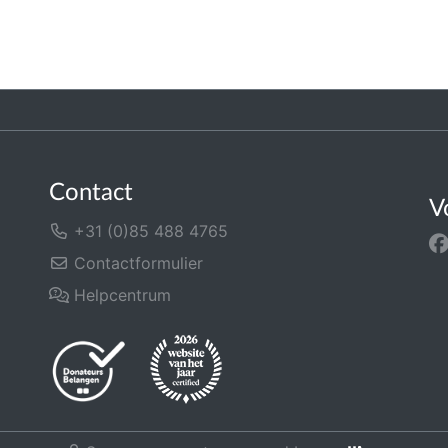
Contact
V
+31 (0)85 488 4765
Contactformulier
Helpcentrum