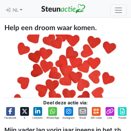
NL
Help een droom waar komen.
Deel deze actie via:
Facebook
X
Linkedin
WhatsApp
Instagram
Email
QR-code
Link
Poster
Mijn vader lag vorig jaar ineens in het zh.