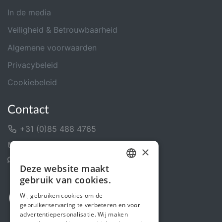
In de media
Veiligheid & Betrouwbaarheid
Algemene voorwaarden
Privacybeleid
Cookiebeleid
Contact
+31 (0)85 488 4765
Contactformulier
×
Helpcentrum
Deze website maakt
DUTCH
gebruik van cookies.
FRENCH
Wij gebruiken cookies om de
gebruikerservaring te verbeteren en voor
ENGLISH
advertentiepersonalisatie. Wij maken