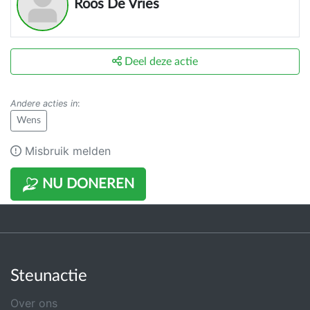
Roos De Vries
Deel deze actie
Andere acties in
:
Wens
Misbruik melden
NU DONEREN
Steunactie
Over ons