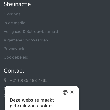
Steunactie
Over ons
In de media
Veiligheid & Betrouwbaarheid
Algemene voorwaarden
Privacybeleid
Cookiebeleid
Contact
+31 (0)85 488 4765
Contactformulier
×
Helpcentrum
Deze website maakt
DUTCH
gebruik van cookies.
FRENCH