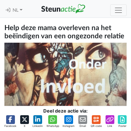
NL
Help deze mama overleven na het
beëindigen van een ongezonde relatie
Deel deze actie via:
Facebook
X
Linkedin
WhatsApp
Instagram
Email
QR-code
Link
Poster