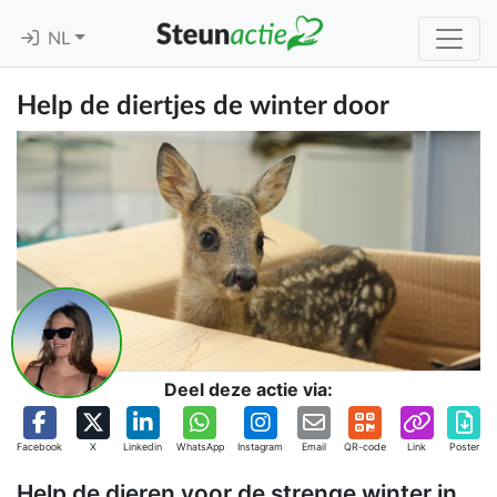
NL
Help de diertjes de winter door
Deel deze actie via:
Facebook
X
Linkedin
WhatsApp
Instagram
Email
QR-code
Link
Poster
Help de dieren voor de strenge winter in