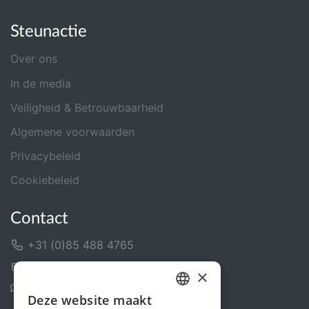
Steunactie
Over ons
In de media
Veiligheid & Betrouwbaarheid
Algemene voorwaarden
Privacybeleid
Cookiebeleid
Contact
+31 (0)85 488 4765
Contactformulier
×
Helpcentrum
Deze website maakt
DUTCH