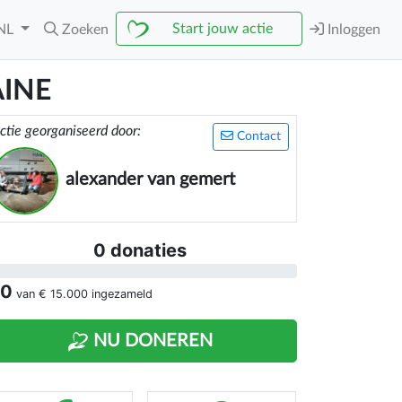
Start jouw actie
NL
Zoeken
Inloggen
INE
ctie georganiseerd door:
Contact
alexander van gemert
0 donaties
 0
van
€ 15.000
ingezameld
NU DONEREN