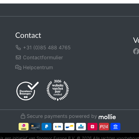
Contact
V
+31 (0)85 488 4765
Contactformulier
Helpcentrum
Secure payments powered by
is een initiatief van Sponsor Europe B.V.
© 2026 Alle rechten voorbehoud