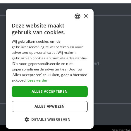
×
Deze website maakt
DUTCH
gebruik van cookies.
Steunactie
FRENCH
Wij gebruiken cookies om de
Over ons
gebruikerservaring te verbeteren en voor
ENGLISH
advertentiepersonalisatie. Wij maken
In de media
gebruik van cookies en mobiele advertentie-
Veiligheid & Betrouwbaarheid
ID's voor gepersonaliseerde en niet-
gepersonaliseerde advertenties. Door op
Algemene voorwaarden
'Alles accepteren' te klikken, gaat u hiermee
akkoord.
Lees verder
Privacybeleid
Cookiebeleid
ALLES ACCEPTEREN
ALLES AFWIJZEN
DETAILS WEERGEVEN
Steunactie 