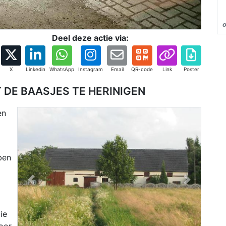
o
Deel deze actie via:
X
Linkedin
WhatsApp
Instagram
Email
QR-code
Link
Poster
 DE BAASJES TE HERINIGEN
en
ben
Previous
Next
ie