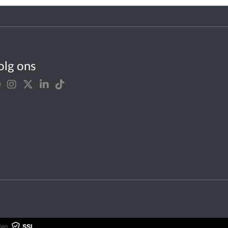
olg ons
en.
SSL