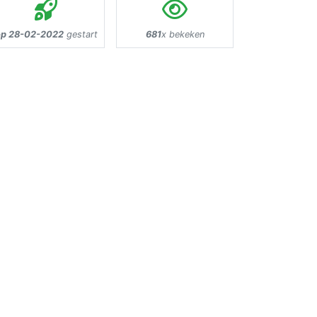
p 28-02-2022
gestart
681
x bekeken