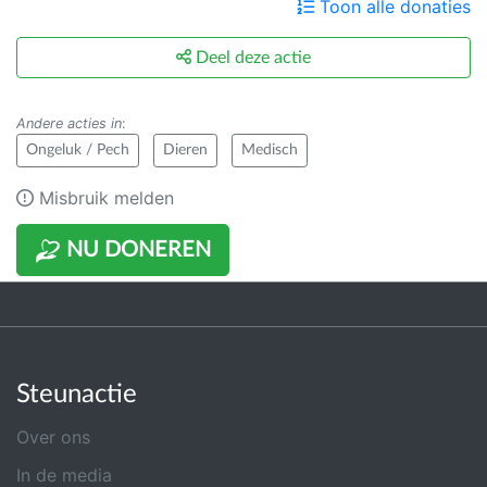
Toon alle donaties
Deel deze actie
Andere acties in
:
Ongeluk / Pech
Dieren
Medisch
Misbruik melden
NU DONEREN
Steunactie
Over ons
In de media