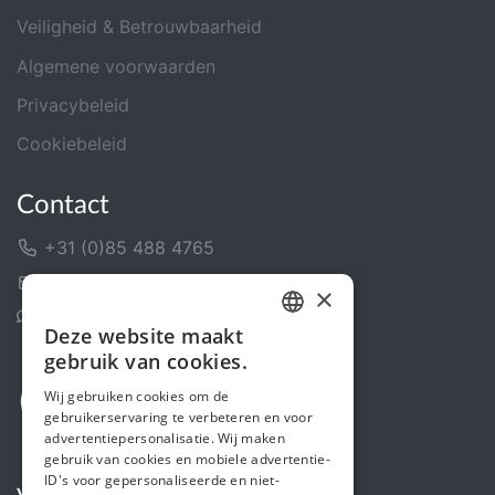
Veiligheid & Betrouwbaarheid
Algemene voorwaarden
Privacybeleid
Cookiebeleid
Contact
+31 (0)85 488 4765
Contactformulier
×
Helpcentrum
Deze website maakt
DUTCH
gebruik van cookies.
FRENCH
Wij gebruiken cookies om de
gebruikerservaring te verbeteren en voor
ENGLISH
advertentiepersonalisatie. Wij maken
gebruik van cookies en mobiele advertentie-
ID's voor gepersonaliseerde en niet-