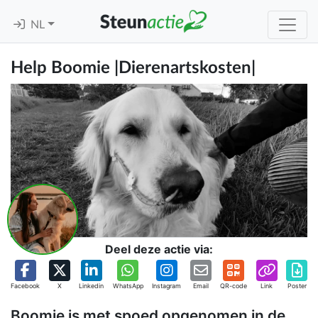
NL
Help Boomie |Dierenartskosten|
Deel deze actie via:
Facebook
X
Linkedin
WhatsApp
Instagram
Email
QR-code
Link
Poster
Boomie is met spoed opgenomen in de