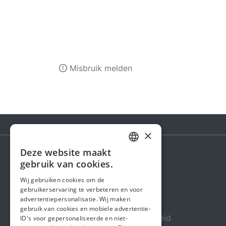
Misbruik melden
×
Deze website maakt
DUTCH
gebruik van cookies.
Steunactie
FRENCH
Wij gebruiken cookies om de
Over ons
gebruikerservaring te verbeteren en voor
ENGLISH
advertentiepersonalisatie. Wij maken
In de media
gebruik van cookies en mobiele advertentie-
Veiligheid & Betrouwbaarheid
ID's voor gepersonaliseerde en niet-