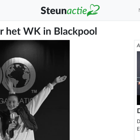
ar het WK in Blackpool
A
D
D
E
L