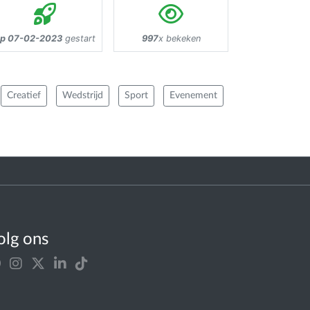
p 07-02-2023
gestart
997
x bekeken
Creatief
Wedstrijd
Sport
Evenement
:
olg ons