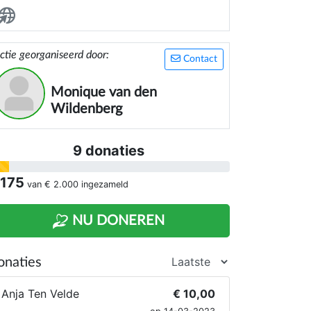
rvoor dansen plezier voorop staat en dat
edereen zich welkom voelt.
ctie georganiseerd door:
Contact
Monique van den
Wildenberg
9 donaties
 175
van
€ 2.000
ingezameld
NU DONEREN
onaties
Anja Ten Velde
€ 10,00