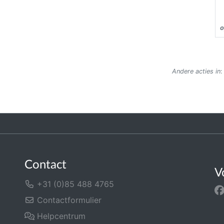
o
Andere acties in
Contact
V
+31 (0)85 488 4765
Contactformulier
Helpcentrum