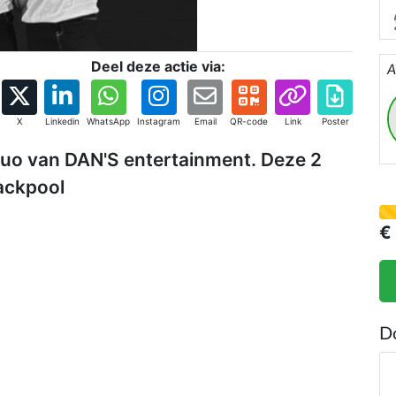
e
i
Deel deze actie via:
A
X
Linkedin
WhatsApp
Instagram
Email
QR-code
Link
Poster
dduo van DAN'S entertainment. Deze 2
ackpool
€
D