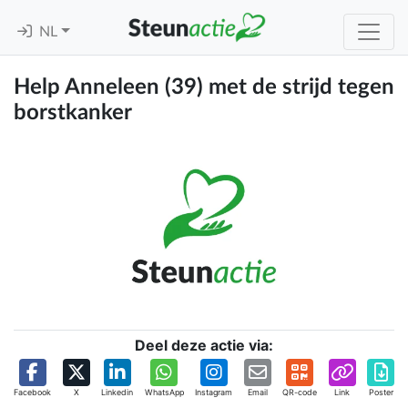
NL
Help Anneleen (39) met de strijd tegen
borstkanker
Deel deze actie via:
Facebook
X
Linkedin
WhatsApp
Instagram
Email
QR-code
Link
Poster