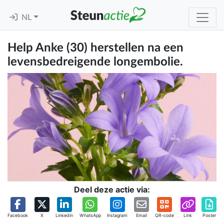
NL
​Help Anke (30) herstellen na een
levensbedreigende longembolie.
Deel deze actie via:
Facebook
X
Linkedin
WhatsApp
Instagram
Email
QR-code
Link
Poster