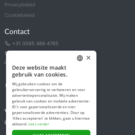
Privacybeleid
Cookiebeleid
Contact
+31 (0)85 488 4765
Contactformulier
×
Helpcentrum
Deze website maakt
DUTCH
gebruik van cookies.
FRENCH
Wij gebruiken cookies om de
gebruikerservaring te verbeteren en voor
ENGLISH
advertentiepersonalisatie. Wij maken
gebruik van cookies en mobiele advertentie-
ID's voor gepersonaliseerde en niet-
Volg ons
gepersonaliseerde advertenties. Door op
'Alles accepteren' te klikken, gaat u hiermee
akkoord.
Lees verder