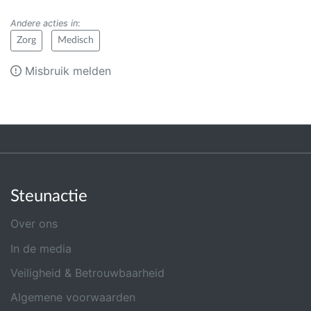
Andere acties in
:
Zorg
Medisch
Misbruik melden
Steunactie
Over ons
In de media
Veiligheid & Betrouwbaarheid
Algemene voorwaarden