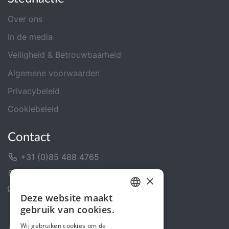
Over ons
In de media
Veiligheid & Betrouwbaarheid
Algemene voorwaarden
Privacybeleid
Cookiebeleid
Contact
+31 (0)85 488 4765
Contactformulier
×
Helpcentrum
Deze website maakt
DUTCH
gebruik van cookies.
FRENCH
Wij gebruiken cookies om de