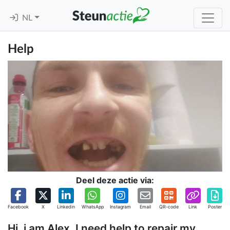
NL
Help
Deel deze actie via:
Facebook
X
Linkedin
WhatsApp
Instagram
Email
QR-code
Link
Poster
Hi, i am Alex. I need help to repair my