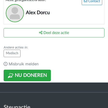
Contact
Alex Dorcu
Deel deze actie
Andere acties in
:
Medisch
Misbruik melden
NU DONEREN
Steunactie