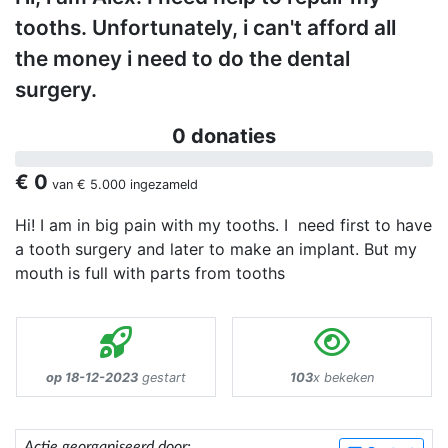
tooths. Unfortunately, i can't afford all
the money i need to do the dental
surgery.
0 donaties
€ 0
van
€ 5.000
ingezameld
Hi! I am in big pain with my tooths. I need first to have
a tooth surgery and later to make an implant. But my
mouth is full with parts from tooths
op 18-12-2023
gestart
103
x bekeken
Actie georganiseerd door: