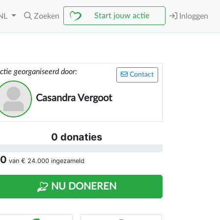
Start jouw actie
NL
Zoeken
Inloggen
ctie georganiseerd door:
Contact
Casandra Vergoot
0 donaties
 0
van
€ 24.000
ingezameld
NU DONEREN