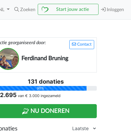
Start jouw actie
NL
Zoeken
Inloggen
ctie georganiseerd door:
Contact
Ferdinand Bruning
131 donaties
90%
 2.695
van
€ 3.000
ingezameld
NU DONEREN
onaties