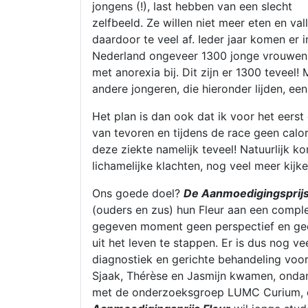
jongens (!), last hebben van een slecht
zelfbeeld. Ze willen niet meer eten en val
daardoor te veel af. Ieder jaar komen er i
Nederland ongeveer 1300 jonge vrouwen
met anorexia bij. Dit zijn er 1300 teveel!
andere jongeren, die hieronder lijden, ee
Het plan is dan ook dat ik voor het eerst
van tevoren en tijdens de race geen calori
deze ziekte namelijk teveel! Natuurlijk ko
lichamelijke klachten, nog veel meer kijk
Ons goede doel?
De Aanmoedigingsprijs
(ouders en zus) hun Fleur aan een comple
gegeven moment geen perspectief en geen
uit het leven te stappen. Er is dus nog ve
diagnostiek en gerichte behandeling voo
Sjaak, Thérèse en Jasmijn kwamen, ondank
met de onderzoeksgroep LUMC Curium, on