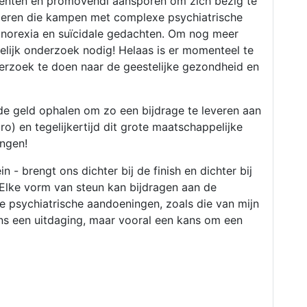
denten en promovendi aansporen om zich bezig te
eren die kampen met complexe psychiatrische
 anorexia en suïcidale gedachten. Om nog meer
pelijk onderzoek nodig! Helaas is er momenteel te
rzoek te doen naar de geestelijke gezondheid en
de geld ophalen om zo een bijdrage te leveren aan
o) en tegelijkertijd dit grote maatschappelijke
engen!
in - brengt ons dichter bij de finish en dichter bij
 Elke vorm van steun kan bijdragen aan de
 psychiatrische aandoeningen, zoals die van mijn
 ons een uitdaging, maar vooral een kans om een