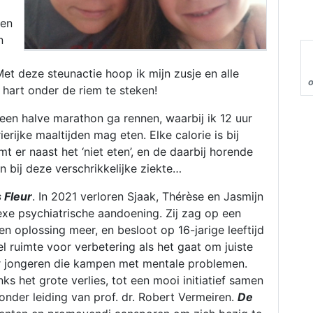
len
n
 Met deze steunactie hoop ik mijn zusje en alle
n hart onder de riem te steken!
 een halve marathon ga rennen, waarbij ik 12 uur
erijke maaltijden mag eten. Elke calorie is bij
mt er naast het ‘niet eten’, en de daarbij horende
en bij deze verschrikkelijke ziekte…
 Fleur
. In 2021 verloren Sjaak, Thérèse en Jasmijn
xe psychiatrische aandoening. Zij zag op een
 oplossing meer, en besloot op 16-jarige leeftijd
el ruimte voor verbetering als het gaat om juiste
r jongeren die kampen met mentale problemen.
s het grote verlies, tot een mooi initiatief samen
der leiding van prof. dr. Robert Vermeiren.
De