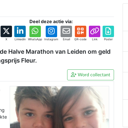
Deel deze actie via:
X
Linkedin
WhatsApp
Instagram
Email
QR-code
Link
Poster
 de Halve Marathon van Leiden om geld
sprijs Fleur.
Word collectant
n
ng
ekte