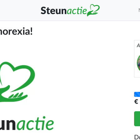
orexia!
A
€
D