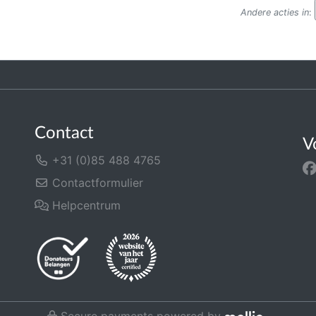
Andere acties in
:
Contact
V
+31 (0)85 488 4765
Contactformulier
Helpcentrum
Secure payments powered by