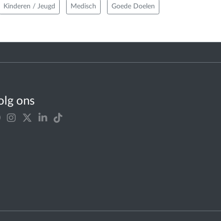
Kinderen / Jeugd
Medisch
Goede Doelen
olg ons