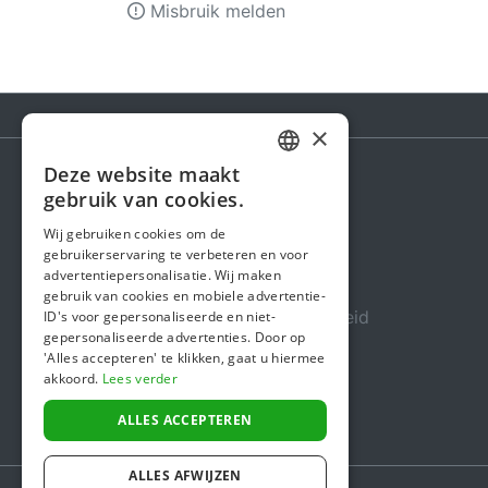
Misbruik melden
×
Deze website maakt
DUTCH
gebruik van cookies.
Steunactie
FRENCH
Wij gebruiken cookies om de
Over ons
gebruikerservaring te verbeteren en voor
ENGLISH
advertentiepersonalisatie. Wij maken
In de media
gebruik van cookies en mobiele advertentie-
Veiligheid & Betrouwbaarheid
ID's voor gepersonaliseerde en niet-
gepersonaliseerde advertenties. Door op
Algemene voorwaarden
'Alles accepteren' te klikken, gaat u hiermee
akkoord.
Lees verder
Privacybeleid
Cookiebeleid
ALLES ACCEPTEREN
ALLES AFWIJZEN