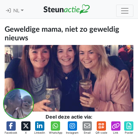
NL
Geweldige mama, niet zo geweldig
nieuws
Deel deze actie via:
Facebook
X
Linkedin
WhatsApp
Instagram
Email
QR-code
Link
Poster