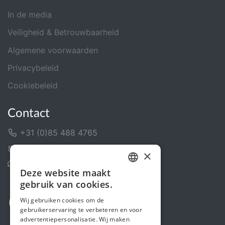
In de media
Veiligheid & Betrouwbaarheid
Algemene voorwaarden
Privacybeleid
Cookiebeleid
Contact
+31 (0)85 488 4765
Contactformulier
×
Helpcentrum
Deze website maakt
DUTCH
gebruik van cookies.
FRENCH
Wij gebruiken cookies om de
gebruikerservaring te verbeteren en voor
ENGLISH
advertentiepersonalisatie. Wij maken