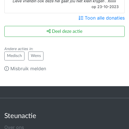
Lieve vriendin ook deze hel gaat jou niet klein krijgen . Xxxx
op 23-10-2023
Toon alle donaties
Deel deze actie
Andere acties in
:
Medisch
Wens
Misbruik melden
Steunactie
Over ons