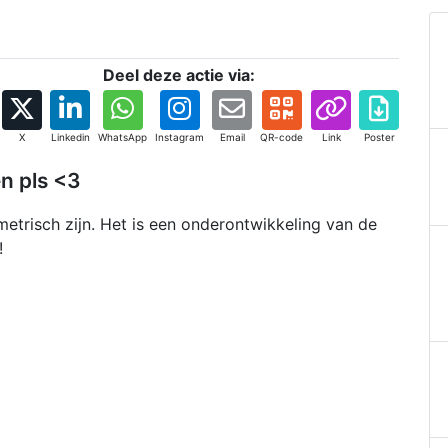
Deel deze actie via:
X
Linkedin
WhatsApp
Instagram
Email
QR-code
Link
Poster
en pls <3
etrisch zijn. Het is een onderontwikkeling van de
!!