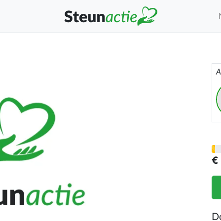
A
€
D