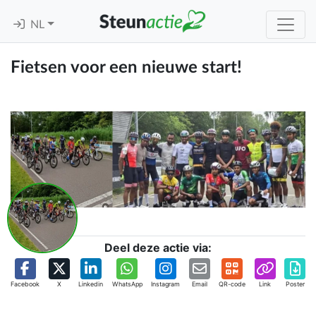
NL
Fietsen voor een nieuwe start!
Deel deze actie via:
Facebook
X
Linkedin
WhatsApp
Instagram
Email
QR-code
Link
Poster