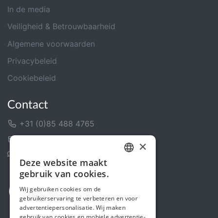
In de media
Veiligheid & Betrouwbaarheid
Algemene voorwaarden
Privacybeleid
Cookiebeleid
Contact
+31 (0)85 488 4765
Contactformulier
×
Helpcentrum
Deze website maakt
DUTCH
gebruik van cookies.
FRENCH
Wij gebruiken cookies om de
gebruikerservaring te verbeteren en voor
ENGLISH
advertentiepersonalisatie. Wij maken
gebruik van cookies en mobiele advertentie-