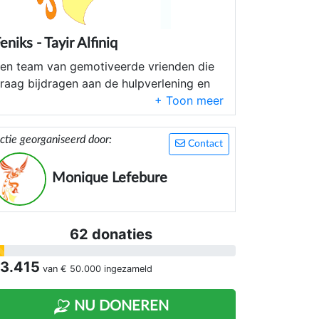
eniks - Tayir Alfiniq
en team van gemotiveerde vrienden die
raag bijdragen aan de hulpverlening en
ederopbouw van Marokko na de
ardbeving
ctie georganiseerd door:
Contact
Monique Lefebure
62 donaties
 3.415
van
€ 50.000
ingezameld
NU DONEREN