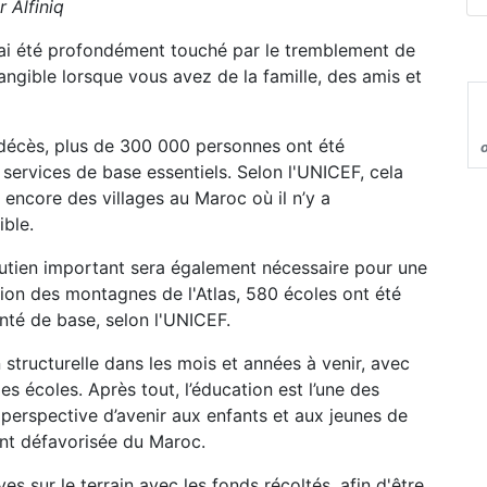
 Alfiniq
'ai été profondément touché par le tremblement de
ngible lorsque vous avez de la famille, des amis et
e décès, plus de 300 000 personnes ont été
services de base essentiels. Selon l'UNICEF, cela
 encore des villages au Maroc où il n’y a
ble.
soutien important sera également nécessaire pour une
égion des montagnes de l'Atlas, 580 écoles ont été
anté de base, selon l'UNICEF.
 structurelle dans les mois et années à venir, avec
es écoles. Après tout, l’éducation est l’une des
 perspective d’avenir aux enfants et aux jeunes de
nt défavorisée du Maroc.
ives sur le terrain avec les fonds récoltés, afin d'être