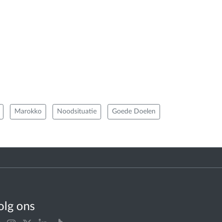
Marokko
Noodsituatie
Goede Doelen
olg ons