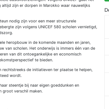
altijd zijn er dorpen in Marokko waar nauwelijks
D
teun nodig zijn voor een meer structurele
ebergte zijn volgens UNICEF 580 scholen vernietigd,
idszorg.
turele heropbouw in de komende maanden en jaren,
w van scholen. Het onderwijs is immers één van de
geren van dit ontoegankelijke en economisch
ekomstperspectief te bieden.
echtstreeks de initiatieven ter plaatse te helpen,
steed wordt.
f haar steentje bij naar eigen goeddunken en
n groot verschil maken.