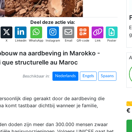
F
Deel deze actie via:
E
g
X
Linkedin
WhatsApp
Instagram
Email
QR-code
Link
Poster
w
a
bouw na aardbeving in Marokko -
A
i que structurelle au Maroc
Beschikbaar in:
Nederlands
Engels
Spaans
ersoonlijk diep geraakt door de aardbeving die
 komt tastbaar dichtbij wanneer je familie,
€
nden doden zijn meer dan 300.000 mensen zwaar
tiële basisvoorzieningen. Volgens UNICEF gaat het