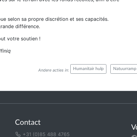
e selon sa propre discrétion et ses capacités.
grande différence.
ut votre soutien !
finiq
Humanitair hulp
Natuurramp
Andere acties in
:
Contact
V
+31 (0)85 488 4765