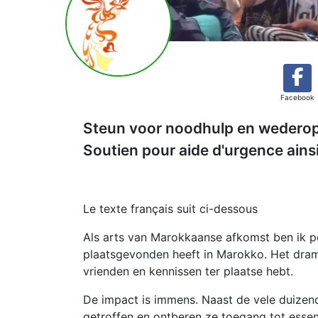
Facebook
Steun voor noodhulp en wederop
Soutien pour aide d'urgence ains
Le texte français suit ci-dessous
Als arts van Marokkaanse afkomst ben ik p
plaatsgevonden heeft in Marokko. Het drama
vrienden en kennissen ter plaatse hebt.
De impact is immens. Naast de vele duize
getroffen en ontberen ze toegang tot essen