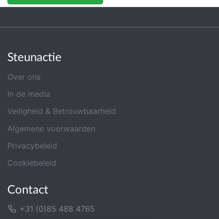
Steunactie
Over ons
In de media
Veiligheid & Betrouwbaarheid
Algemene voorwaarden
Privacybeleid
Cookiebeleid
Contact
+31 (0)85 488 4765