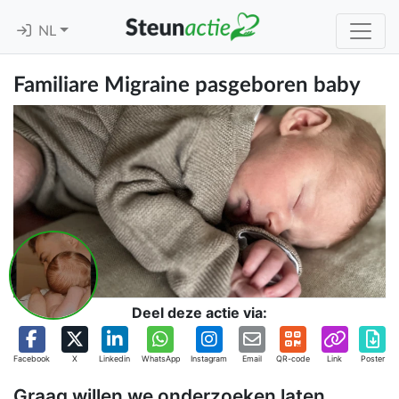
NL
Familiare Migraine pasgeboren baby
Deel deze actie via:
Facebook
X
Linkedin
WhatsApp
Instagram
Email
QR-code
Link
Poster
Graag willen we onderzoeken laten