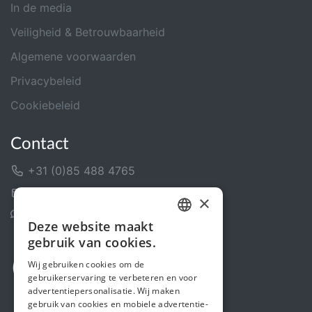
In de media
Veiligheid & Betrouwbaarheid
Algemene voorwaarden
Privacybeleid
Cookiebeleid
Contact
+31 (0)85 488 4765
Contactformulier
×
Helpcentrum
Deze website maakt
DUTCH
gebruik van cookies.
FRENCH
Wij gebruiken cookies om de
gebruikerservaring te verbeteren en voor
ENGLISH
advertentiepersonalisatie. Wij maken
gebruik van cookies en mobiele advertentie-