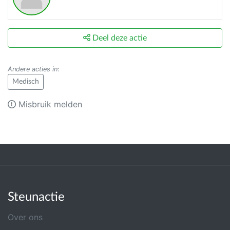
Deel deze actie
Andere acties in
:
Medisch
Misbruik melden
Steunactie
Over ons