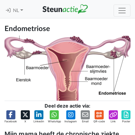
NL
Endometriose
Deel deze actie via:
Facebook
X
Linkedin
WhatsApp
Instagram
Email
QR-code
Link
Poster
Mijn mama heeft de chronische ziekte