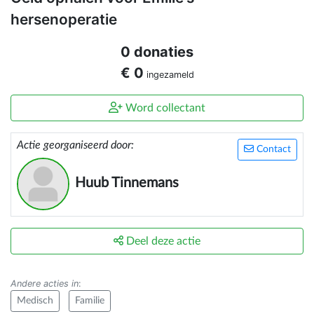
hersenoperatie
0 donaties
€ 0
ingezameld
Word collectant
Actie georganiseerd door:
Contact
Huub Tinnemans
Deel deze actie
Andere acties in
:
Medisch
Familie