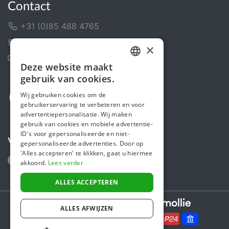
Contact
+31 (0)85 488 4765
Contactformulier
×
Helpcentrum
Deze website maakt
DUTCH
gebruik van cookies.
FRENCH
Wij gebruiken cookies om de
gebruikerservaring te verbeteren en voor
ENGLISH
advertentiepersonalisatie. Wij maken
gebruik van cookies en mobiele advertentie-
ID's voor gepersonaliseerde en niet-
Volg ons
gepersonaliseerde advertenties. Door op
'Alles accepteren' te klikken, gaat u hiermee
akkoord.
Lees verder
ALLES ACCEPTEREN
Secure payments powered by
ALLES AFWIJZEN