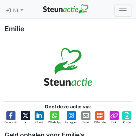
NL
Emilie
Deel deze actie via:
Facebook
X
Linkedin
WhatsApp
Instagram
Email
QR-code
Link
Poster
Geld ophalen voor Emilie's